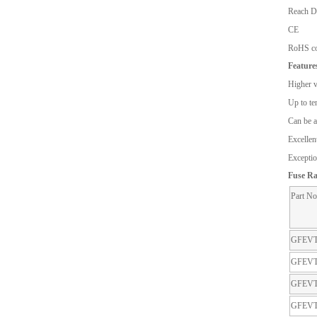
Reach De
CE
RoHS co
Feature
Higher v
Up to te
Can be ap
Excellen
Exceptio
Fuse Ra
Part No
GFEVT
GFEVT
GFEVT
GFEVT