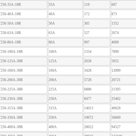
250-35A-18R
35A
119
607
250-40A-18R
40A
172
873
250-50A-18R
50A
305
1552
250-63A-18R
63A
527
2674
250-80A-18R
80A
907
4609
250-100A-18R
100A
1554
7899
250-125A-30R
125A
2028
5952
250-160A-30R
160A
3428
12009
250-200A-30R
200A
5728
20721
250-225A-38R
225A
6888
21305
250-250A-38R
250A
8477
25462
250-315A-38R
315A
14013
40626
250-350A-38R
350A
19072
56669
250-400A-38R
400A
28022
94527