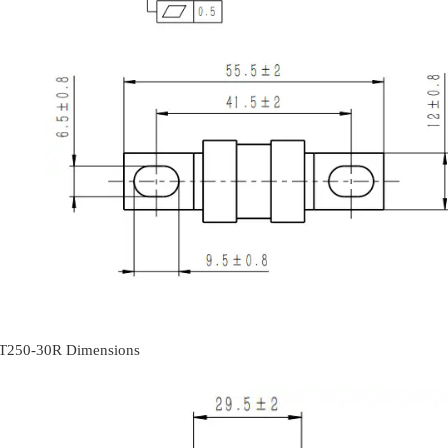
T250-30R Dimensions
0A 175V150V
ANL-B150SF39 100A-800A 125V150V
GFEV/B150 MEGA 50A-800A 1