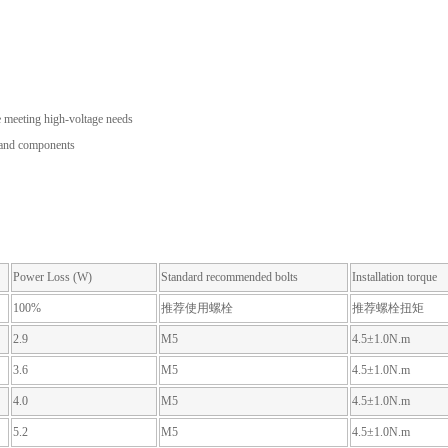
e meeting high-voltage needs
ts and components
Power Loss (W)
Standard recommended bolts
Installation torque
100%
推荐使用螺栓
推荐螺栓扭矩
2.9
M5
4.5±1.0N.m
3.6
M5
4.5±1.0N.m
4.0
M5
4.5±1.0N.m
5.2
M5
4.5±1.0N.m