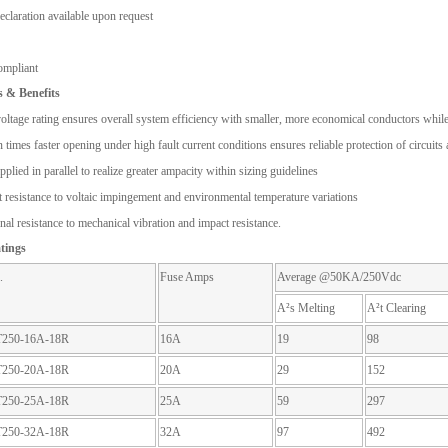
claration available upon request
mpliant
s & Benefits
oltage rating ensures overall system efficiency with smaller, more economical conductors whil
n times faster opening under high fault current conditions ensures reliable protection of circui
plied in parallel to realize greater ampacity within sizing guidelines
t resistance to voltaic impingement and environmental temperature variations
nal resistance to mechanical vibration and impact resistance.
tings
.
Fuse Amps
Average @50KA/250Vdc
A²s Melting
A²t Clearing
250-16A-18R
16A
19
98
250-20A-18R
20A
29
152
250-25A-18R
25A
59
297
250-32A-18R
32A
97
492