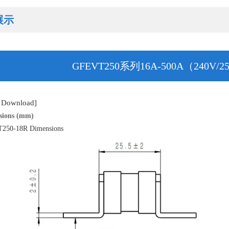
展示
GFEVT250系列16A-500A（240V/
Download]
sions (mm)
250-18R Dimensions