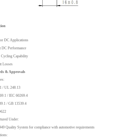
tion
or DC Applications
nt DC Performance
 Cycling Capability
t Losses
ds & Approvals
es:
1 / UL 248.13
69.1 / IEC 60269.4
9.1 / GB 13539.4
622
tured Under:
9 Quality System for compliance with automotive requirements
tions: