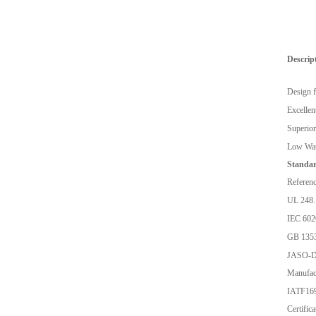
Descrip
Design f
Excelle
Superior
Low Wat
Standar
Referenc
UL 248.
IEC 602
GB 1353
JASO-D
Manufac
IATF1694
Certifica